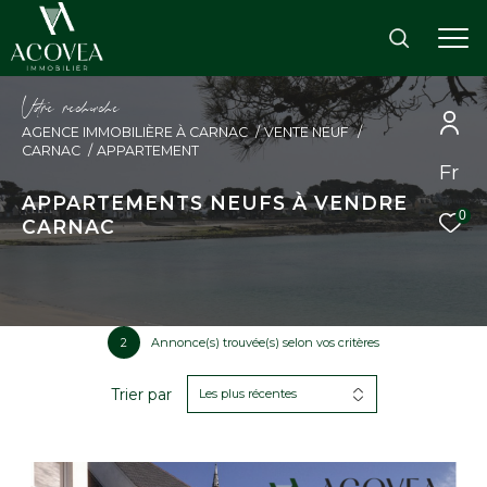
V
o
r
e
r
e
c
e
c
e
AGENCE IMMOBILIÈRE À CARNAC
VENTE NEUF
CARNAC
APPARTEMENT
Fr
APPARTEMENTS NEUFS À VENDRE
0
CARNAC
2
Annonce(s) trouvée(s) selon vos critères
Trier par
Les plus récentes