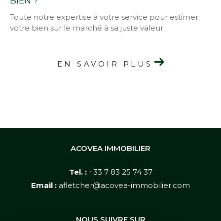
BIEN ?
Toute notre expertise à votre service pour estimer
votre bien sur le marché à sa juste valeur
EN SAVOIR PLUS
ACOVEA IMMOBILIER
Tel. :
+33 7 83 25 74 37
Email :
afletcher@acovea-immobilier.com
NOUS SUIVRE SUR