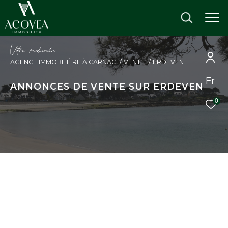
V
o
r
e
r
e
c
e
c
e
AGENCE IMMOBILIÈRE À CARNAC
VENTE
ERDEVEN
Fr
ANNONCES DE VENTE SUR ERDEVEN
0