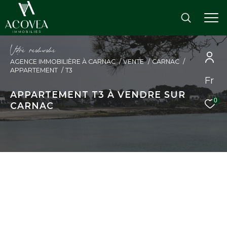
V
o
r
e
r
e
c
e
c
e
AGENCE IMMOBILIÈRE À CARNAC
VENTE
CARNAC
APPARTEMENT
T3
Fr
APPARTEMENT T3 À VENDRE SUR
0
CARNAC