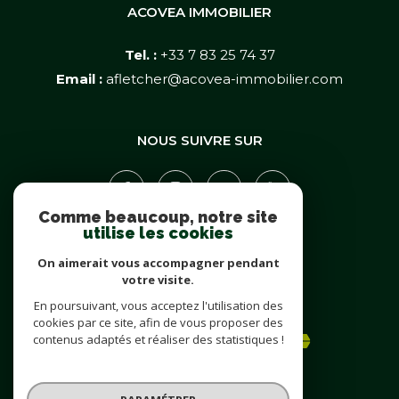
ACOVEA IMMOBILIER
Tel. :
+33 7 83 25 74 37
Email :
afletcher@acovea-immobilier.com
NOUS SUIVRE SUR
Comme beaucoup, notre site
utilise les cookies
On aimerait vous accompagner pendant
votre visite.
En poursuivant, vous acceptez l'utilisation des
ADHÉRENTS
cookies par ce site, afin de vous proposer des
contenus adaptés et réaliser des statistiques !